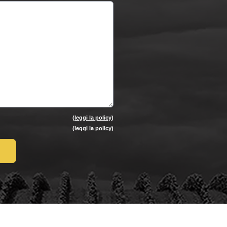
(
leggi la policy
)
(
leggi la policy
)