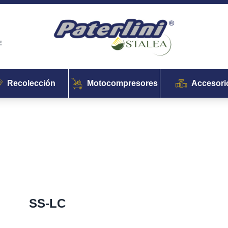
E
Recolección
Motocompresores
Accesori
SS-LC