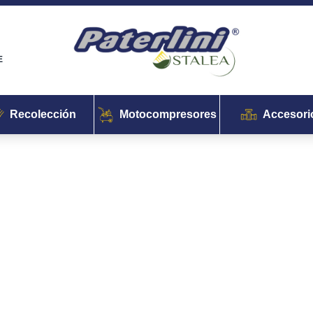
E
Recolección
Motocompresores
Accesori