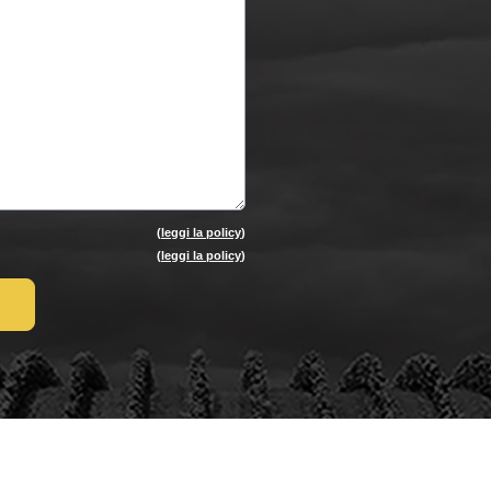
(
leggi la policy
)
(
leggi la policy
)