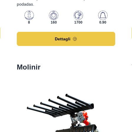
podadas.
8
160
1700
0.90
Dettagli
Molinir