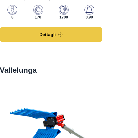
8
170
1700
0.90
Dettagli
Vallelunga