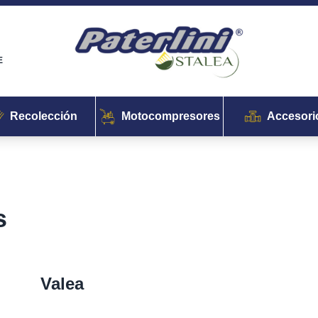
E
Recolección
Motocompresores
Accesori
s
Valea