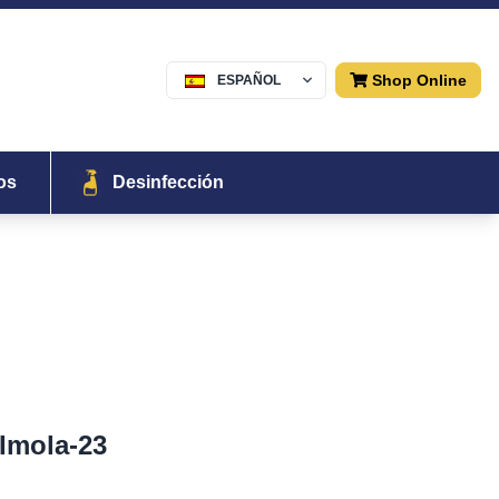
Shop Online
ESPAÑOL
Menu
os
Desinfección
Imola-23