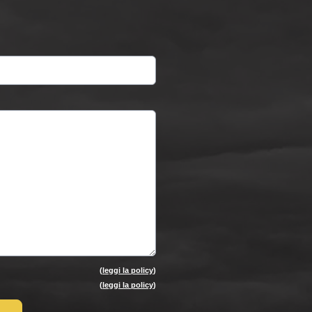
(
leggi la policy
)
(
leggi la policy
)