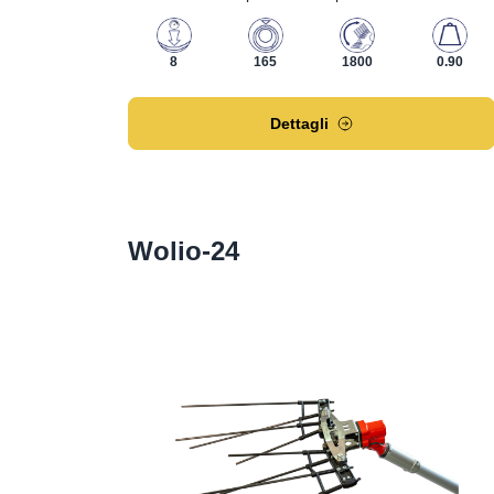
8
165
1800
0.90
Dettagli
Wolio-24