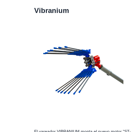
Vibranium
El vareador VIBRANIUM monta el nuevo motor "ST-