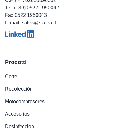
C.F. / P.I. 02855890352
Tel. (+39) 0522 1950042
Fax 0522 1950043
E-mail: sales@stalea.it
Prodotti
Corte
Recolección
Motocompresores
Accesorios
Desinfección