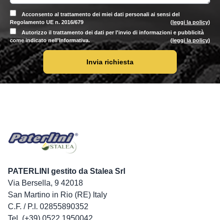
Acconsento al trattamento dei miei dati personali ai sensi del
Regolamento UE n. 2016/679
(
leggi la policy
)
Autorizzo il trattamento dei dati per l'invio di informazioni e pubblicità
come indicato nell'Informativa.
(
leggi la policy
)
Invia richiesta
PATERLINI gestito da Stalea Srl
Via Bersella, 9 42018
San Martino in Rio (RE) Italy
C.F. / P.I. 02855890352
Tel. (+39) 0522 1950042