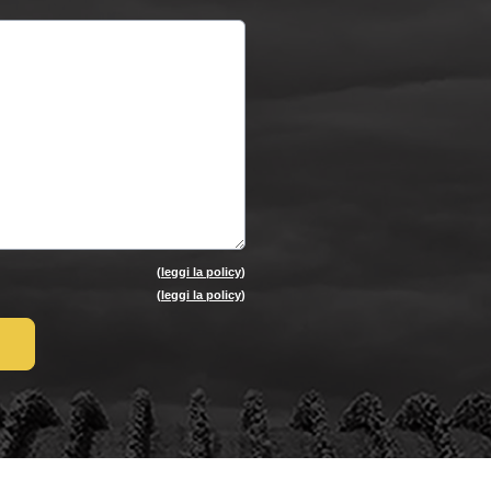
(
leggi la policy
)
(
leggi la policy
)