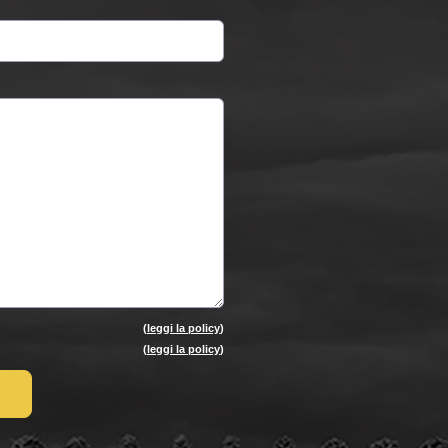
(
leggi la policy
)
(
leggi la policy
)